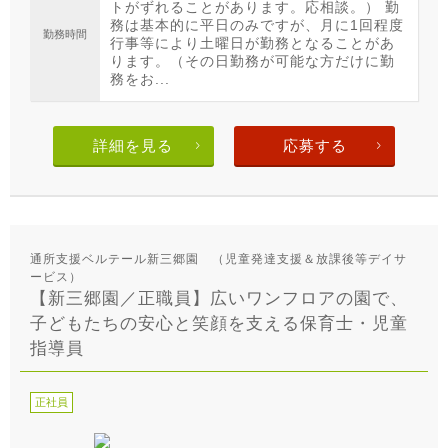
トがずれることがあります。応相談。） 勤
務は基本的に平日のみですが、月に1回程度
勤務時間
行事等により土曜日が勤務となることがあ
ります。（その日勤務が可能な方だけに勤
務をお...
詳細を見る
応募する
通所支援ベルテール新三郷園 （児童発達支援＆放課後等デイサ
ービス）
【新三郷園／正職員】広いワンフロアの園で、
子どもたちの安心と笑顔を支える保育士・児童
指導員
正社員